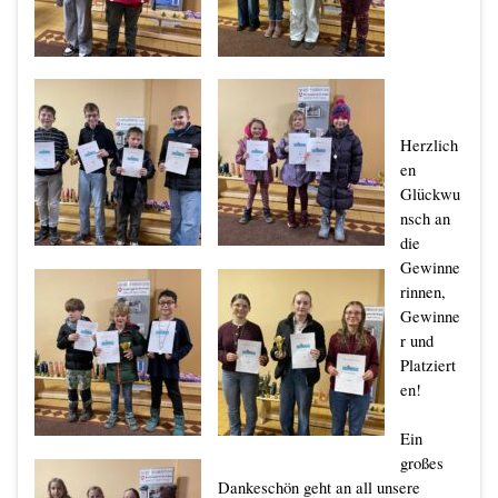
Herzlich
en
Glückwu
nsch an
die
Gewinne
rinnen,
Gewinne
r und
Platziert
en!
Ein
großes
Dankeschön geht an all unsere