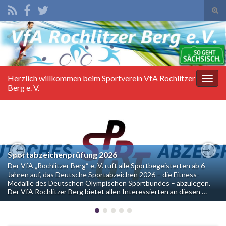
Suc
ums
Search for:
Herzlich willkommen beim Sportverein VfA Rochlitzer
Navi
Berg e. V.
umsc
Sportabzeichenprüfung 2026
Previous
Nex
Der VfA „Rochlitzer Berg“ e. V. ruft alle Sportbegeisterten ab 6
Jahren auf, das Deutsche Sportabzeichen 2026 – die Fitness-
Medaille des Deutschen Olympischen Sportbundes – abzulegen.
Der VfA Rochlitzer Berg bietet allen Interessierten an diesen …