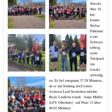
Strecke
über 10
km
konnte
Stefan
Fuhrman
n aus
Schwarz
enberg
seine
Titelposit
ion
wieder
verteidig
en. Er lief entspannt 37:28 Minuten,
da er am Sonntag noch einen
weiteren Lauf bestreiten möchte.
Beste Läuferin wurde Antje Müller
(LFV Oberholz) auf Platz 12 über
46:02 Minuten.