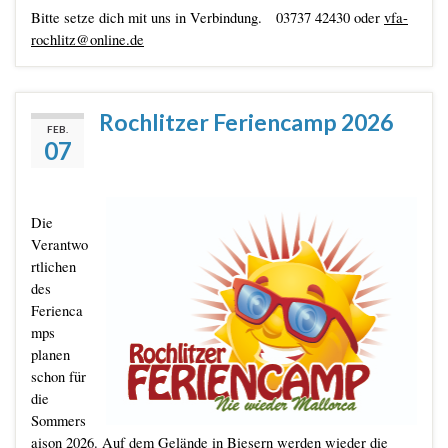
Bitte setze dich mit uns in Verbindung. 03737 42430 oder
vfa-
rochlitz@online.de
Rochlitzer Feriencamp 2026
FEB.
07
Die
Verantwo
rtlichen
des
Ferienca
mps
planen
schon für
die
Sommers
aison 2026. Auf dem Gelände in Biesern werden wieder die