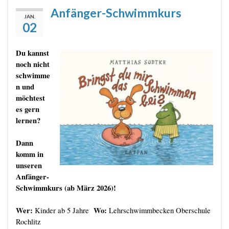
Anfänger-Schwimmkurs
JAN.
02
Du kannst
noch nicht
schwimme
n und
möchtest
es gern
lernen?
Dann
komm in
unseren
Anfänger-
Schwimmkurs (ab
März 2026)!
Wer:
Wo:
Kinder ab 5 Jahre
Lehrschwimmbecken Oberschule
Rochlitz