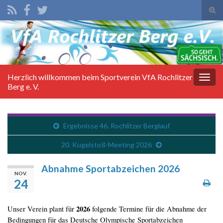
Suc
ums
Search for:
Herzlich willkommen beim Sportverein VfA Rochlitzer
Navi
Berg e. V.
umsc
Ergebnisse 46. Rochlitzer Berglauf
20. Kugelstoß-Meeting 2026
Abnahme Sportabzeichen 2026
NOV.
24
2026
Unser Verein plant für
folgende Termine für die Abnahme der
Bedingungen für das Deutsche Olympische Sportabzeichen