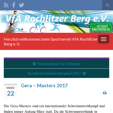
Suc
ums
Search for:
Herzlich willkommen beim Sportverein VfA Rochlitzer
Navi
Berg e. V.
umsc
Schwimmkurs für Anfänger
Rochlitzer Frühjahrsberglauf 2017
Gera – Masters 2017
MÄRZ
22
Die Gera-Masters sind ein internationaler Schwimmwettkampf und
finden immer Anfang März statt. Da die Schwimmverbände in