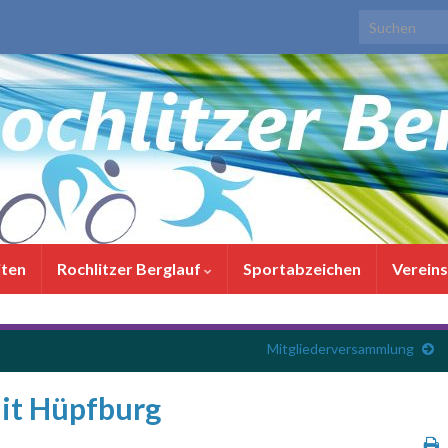
Search for:
iten
Rochlitzer Berglauf
Sportabzeichen
Verein
Mitgliederversammlung
mit Hüpfburg