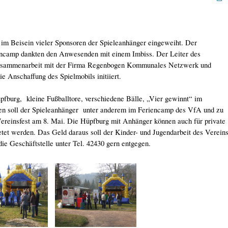
im Beisein vieler Sponsoren der Spieleanhänger eingeweiht. Der
iencamp dankten den Anwesenden mit einem Imbiss. Der Leiter des
 Zusammenarbeit mit der Firma Regenbogen Kommunales Netzwerk und
 Anschaffung des Spielmobils initiiert.
fburg, kleine Fußballtore, verschiedene Bälle, „Vier gewinnt“ im
n soll der Spieleanhänger unter anderem im Feriencamp des VfA und zu
ereinsfest am 8. Mai. Die Hüpfburg mit Anhänger können auch für private
tet werden. Das Geld daraus soll der Kinder- und Jugendarbeit des Verein
e Geschäftstelle unter Tel. 42430 gern entgegen.