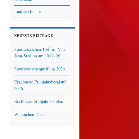
Laufgeschichte
NEUESTE BEITRÄGE
Sportabzeichen-Treff im Vater-
Jahn-Stadion am 10.06.26
Sportabzeichenprüfung 2026
Ergebnisse Frühjahrsberglauf
2026
Rochlitzer Frühjahrsberglauf
Wir suchen Dich