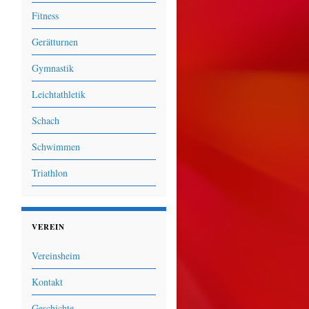
Fitness
Gerätturnen
Gymnastik
Leichtathletik
Schach
Schwimmen
Triathlon
s
VEREIN
Vereinsheim
Kontakt
Geschichte