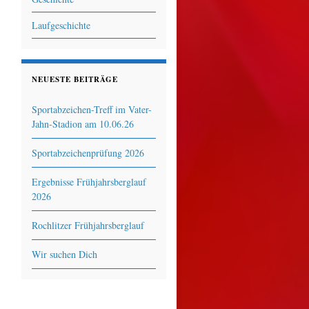
Laufgeschichte
NEUESTE BEITRÄGE
Sportabzeichen-Treff im Vater-
Jahn-Stadion am 10.06.26
Sportabzeichenprüfung 2026
Ergebnisse Frühjahrsberglauf
2026
Rochlitzer Frühjahrsberglauf
Wir suchen Dich