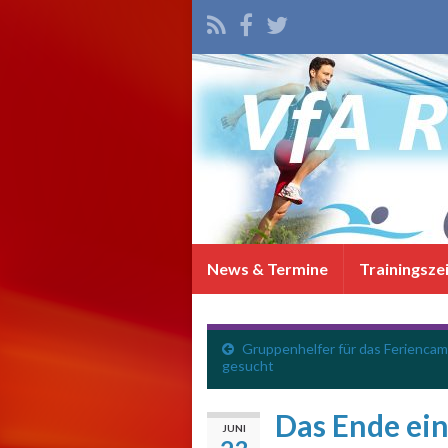
News & Termine
Trainingsze
Gruppenhelfer für das Ferienca
gesucht
Das Ende ein
JUNI