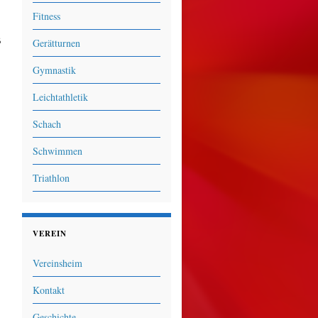
Fitness
ß
Gerätturnen
Gymnastik
Leichtathletik
Schach
Schwimmen
Triathlon
VEREIN
Vereinsheim
Kontakt
Geschichte