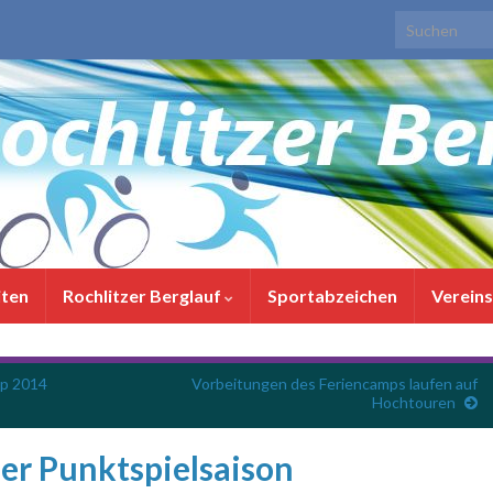
Search for:
iten
Rochlitzer Berglauf
Sportabzeichen
Verein
mp 2014
Vorbeitungen des Feriencamps laufen auf
Hochtouren
er Punktspielsaison